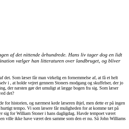
ngen af det nittende århundrede. Hans liv tager dog en lidt
ination vælger han litteraturen over landbruget, og bliver
af det. Som læser får man virkelig en fornemmelse af, at få et helt
selv i , at holde vejret gennem Stoners modgang og skuffelser, der jo
nding, der næsten gør det umuligt at lægge bogen fra sig. Som læser
ved det?
or historien, og nærmest kede læseren ihjel, men dette er på ingen
t hurtigt tempo. Vi som læsere får muligheden for at komme tæt på
er sig for William Stoner i hans dagligdag. Havde tempoet været
storien ville ikke have været den samme som den er nu. Så John Williams