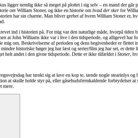
us ligger nemlig ikke så meget på plottet i sig selv – en mand der går p
torie
om
William Stoner, og ikke en historie om
hvad der sker
for Willi
historien har sin charme. Man bliver grebet af hvem William Stoner er,
ad.
revet ind i historien på. For mig var den naturlige måde, hvorpå tiden ble
 men at John Williams ikke var i live i den tidsperiode, og alligevel har 
le mig om. Beskrivelserne af perioden og dens begivenheder er flettet in
ndre historiske bøger jeg har læst og serier/film jeg har set, er dette li
et helt andet i den givne tidsperiode. Dette er ikke tilfældet i
Stoner
, hv
 regnvejrsdag har tænkt sig at lave en kop te, tænde nogle stearinlys 
ion at skulle holde styr på, eller gåsehudsfremkaldende forbrydelser at
t mere.
Søg