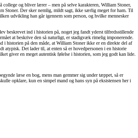
å college og bliver lærer – men på selve karakteren, William Stoner,
am Stoner. Der sker nemlig, mildt sagt, ikke særlig meget for ham. Til
 hvilken udvikling han går igennem som person, og hvilke mennesker
v beskrevet ind i historien på, noget jeg fandt yderst tilfredsstillende
formået at beskrive den så naturligt, er stadigvæk rimelig imponerende.
d i historien på den måde, at William Stoner ikke er en direkte del af
dt atypisk. Det lader til, at enten så er hovedpersonen i en historie
ilket giver en meget autentisk følelse i historien, som jeg godt kan lide.
og begynde læse en bog, mens man gemmer sig under tæppet, så er
 skulle opklare, kun en simpel mand og hans syn på eksistensen her i