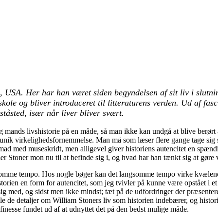
 USA. Her har han været siden begyndelsen af sit liv i slutni
ole og bliver introduceret til litteraturens verden. Ud af fasc
ståsted, især når liver bliver svært.
lig mands livshistorie på en måde, så man ikke kan undgå at blive berørt 
 og unik virkelighedsfornemmelse. Man må som læser flere gange tage sig 
 fremad med museskridt, men alligevel giver historiens autencitet en spæ
er Stoner mon nu til at befinde sig i, og hvad har han tænkt sig at gøre 
somme tempo. Hos nogle bøger kan det langsomme tempo virke kvælende f
orien en form for autencitet, som jeg tvivler på kunne være opstået i e
g med, og sidst men ikke mindst; tæt på de udfordringer der præsenter
ve alle de detaljer om William Stoners liv som historien indebærer, og hi
 finesse fundet ud af at udnyttet det på den bedst mulige måde.