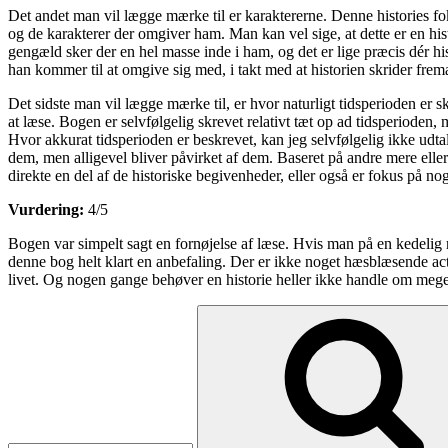
Det andet man vil lægge mærke til er karaktererne. Denne histories fok
og de karakterer der omgiver ham. Man kan vel sige, at dette er en his
gengæld sker der en hel masse inde i ham, og det er lige præcis dér 
han kommer til at omgive sig med, i takt med at historien skrider frem
Det sidste man vil lægge mærke til, er hvor naturligt tidsperioden er sk
at læse. Bogen er selvfølgelig skrevet relativt tæt op ad tidsperioden,
Hvor akkurat tidsperioden er beskrevet, kan jeg selvfølgelig ikke udta
dem, men alligevel bliver påvirket af dem. Baseret på andre mere eller mi
direkte en del af de historiske begivenheder, eller også er fokus på nog
Vurdering:
4/5
Bogen var simpelt sagt en fornøjelse af læse. Hvis man på en kedelig
denne bog helt klart en anbefaling. Der er ikke noget hæsblæsende act
livet. Og nogen gange behøver en historie heller ikke handle om mege
Søg
efter: