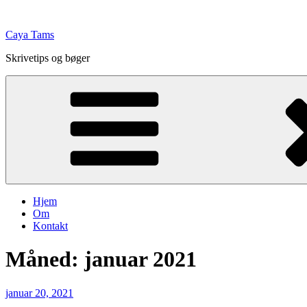
Videre
til
Caya Tams
indhold
Skrivetips og bøger
Hjem
Om
Kontakt
Måned:
januar 2021
Udgivet
januar 20, 2021
den