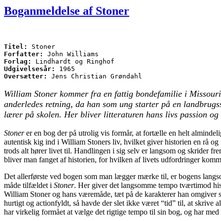
Boganmeldelse af Stoner
Titel:
Forfatter:
Forlag:
Udgivelsesår:
Oversætter:
 Jens Christian Grøndahl
William Stoner kommer fra en fattig bondefamilie i Missouri,
anderledes retning, da han som ung starter på en landbrugssk
lærer på skolen. Her bliver litteraturen hans livs passion og 
Stoner
er en bog der på utrolig vis formår, at fortælle en helt alminde
autentisk kig ind i William Stoners liv, hvilket giver historien en rå
trods alt hører livet til. Handlingen i sig selv er langsom og skrider
bliver man fanget af historien, for hvilken af livets udfordringer komm
Det allerførste ved bogen som man lægger mærke til, er bogens lang
måde tilfældet i
Stoner
. Her giver det langsomme tempo tværtimod hist
William Stoner og hans væremåde, tæt på de karakterer han omgiver si
hurtigt og actionfyldt, så havde der slet ikke været “tid” til, at skri
har virkelig formået at vælge det rigtige tempo til sin bog, og har med