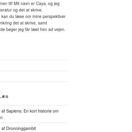
en til! Mit navn er Caya, og jeg
tteratur og det at skrive.
 kan du læse om mine perspektiver
mkring det at skrive, samt
de bøger jeg får læst hen ad vejen.
DLÆG
af Sapiens: En kort historie om
en
 af Dronninggambit