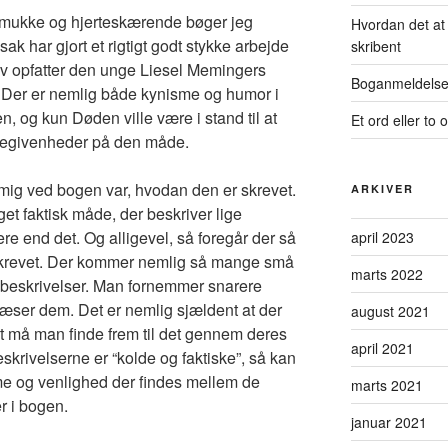
smukke og hjerteskærende bøger jeg
Hvordan det at 
k har gjort et rigtigt godt stykke arbejde
skribent
lv opfatter den unge Liesel Memingers
Boganmeldelse
n. Der er nemlig både kynisme og humor i
en, og kun Døden ville være i stand til at
Et ord eller to
begivenheder på den måde.
g mig ved bogen var, hvodan den er skrevet.
ARKIVER
t faktisk måde, der beskriver lige
re end det. Og alligevel, så foregår der så
april 2023
skrevet. Der kommer nemlig så mange små
marts 2022
e beskrivelser. Man fornemmer snarere
læser dem. Det er nemlig sjældent at der
august 2021
det må man finde frem til det gennem deres
april 2021
skrivelserne er “kolde og faktiske”, så kan
e og venlighed der findes mellem de
marts 2021
r i bogen.
januar 2021