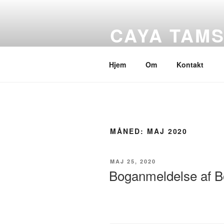
Videre
til
CAYA TAM
indhold
Skrivetips og bøger
Hjem
Om
Kontakt
MÅNED:
MAJ 2020
UDGIVET
MAJ 25, 2020
DEN
Boganmeldelse af B