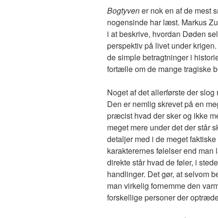
Bogtyven
er nok en af de mest 
nogensinde har læst. Markus Zusa
i at beskrive, hvordan Døden se
perspektiv på livet under krige
de simple betragtninger i histori
fortælle om de mange tragiske 
Noget af det allerførste der slo
Den er nemlig skrevet på en mege
præcist hvad der sker og ikke me
meget mere under det der står 
detaljer med i de meget faktisk
karakterernes følelser end man 
direkte står hvad de føler, i ste
handlinger. Det gør, at selvom be
man virkelig fornemme den varm
forskellige personer der optræde