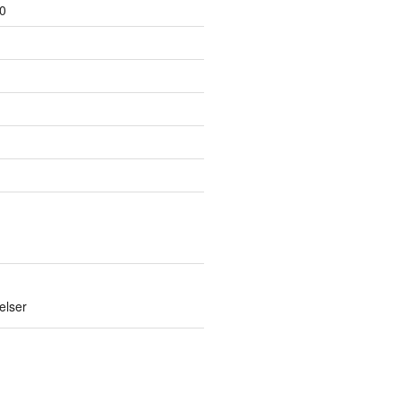
0
elser