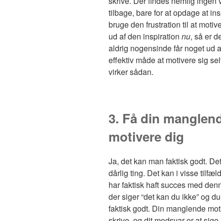
skrive. Der findes nemlig ingen v
tilbage, bare for at opdage at in
bruge den frustration til at motiv
ud af den inspiration
nu
, så er d
aldrig nogensinde får noget ud af
effektiv måde at motivere sig se
virker sådan.
3. Få din manglend
motivere dig
Ja, det kan man faktisk godt. Det
dårlig ting. Det kan i visse tilfæ
har faktisk haft succes med den
der siger “det kan du ikke” og du 
faktisk godt. Din manglende motiv
skrive, og dit modsvar er at sige, 