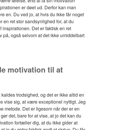
ærre følelse, end at få sin motivation
spirationen er døet ud. Derfor kan man
ere en. Du ved jo, at hvis du ikke får noget
er en ret stor sandsynlighed for, at du
 inspirationen. Det er faktisk en ret
lv på, også selvom at det ikke umiddelbart
e motivation til at
 kaldes trodsighed, og det er ikke altid en
lde vise sig, at være exceptionel nyttigt. Jeg
ne metode. Det er ligesom når der er en
gør det, bare for at vise, at jo det kan du
ation fortæller dig, at du ikke gider at
at jo du gider faktisk godt at skrive. Du får