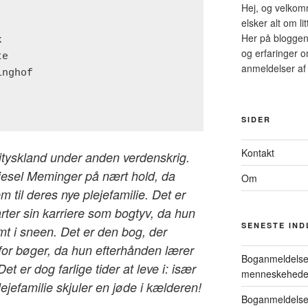
Hej, og velkomm
elsker alt om li
Her på bloggen
og erfaringer o
anmeldelser af 
SIDER
Kontakt
zityskland under anden verdenskrig.
iesel Meminger på nært hold, da
Om
 til deres nye plejefamilie. Det er
arter sin karriere som bogtyv, da hun
SENESTE IN
mt i sneen. Det er den bog, der
for bøger, da hun efterhånden lærer
Boganmeldelse 
Det er dog farlige tider at leve i: især
menneskehed
ejefamilie skjuler en jøde i kælderen!
Boganmeldelse