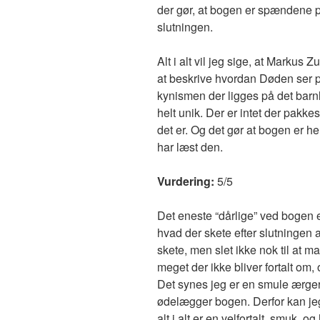
der gør, at bogen er spændene på
slutningen.
Alt i alt vil jeg sige, at Markus Z
at beskrive hvordan Døden ser 
kynismen der ligges på det barn
helt unik. Der er intet der pakkes
det er. Og det gør at bogen er he
har læst den.
Vurdering:
5/5
Det eneste “dårlige” ved bogen e
hvad der skete efter slutningen a
skete, men slet ikke nok til at m
meget der ikke bliver fortalt om, 
Det synes jeg er en smule ærger
ødelægger bogen. Derfor kan jeg
alt i alt er en velfortalt, smuk, o