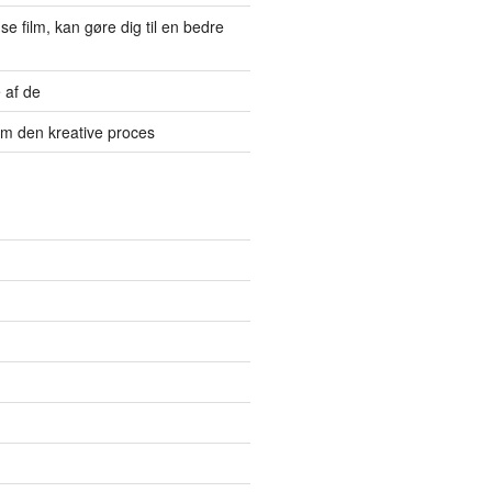
se film, kan gøre dig til en bedre
 af de
 om den kreative proces