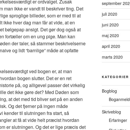
rkelsesværdigt er ordvalget. Zusak
september 202
om man ikke er vandt til beskriver ting. Det
juli 2020
lige sproglige billeder, som er med til at
lt ikke hver dag man får at vide, at en
juni 2020
 et bølgepap ansigt. Det gør dog også at
maj 2020
en fortæller om en ung pige. Man kan
Døden der taler, så stammer beskrivelserne
april 2020
naive og lidt “barnlige” måde at opfatte
marts 2020
kelsesværdigt ved bogen er, at man
KATEGORIER
e hvordan bogen slutter. Det er en ret
storie på, og alligevel passer det virkelig
Bogblog
 ville det ikke gøre det? Med Døden som
ning, at det med tid bliver set på en anden
Boganmeld
sk. Og det fjerner på ingen måde
Skriveblog
kender til slutningen fra start, så
gler at få at vide helt præcist hvordan
Erfaringer
om er slutningen. Og det er lige præcis det