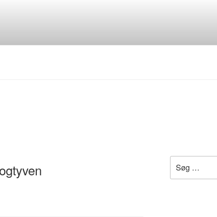
S
Søg
ogtyven
efter: