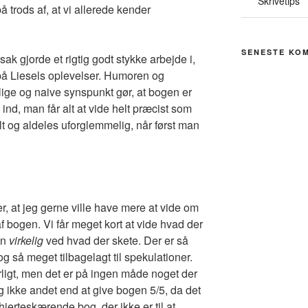
Skrivetips
 trods af, at vi allerede kender
SENESTE KO
usak gjorde et rigtig godt stykke arbejde i,
på Liesels oplevelser. Humoren og
lige og naive synspunkt gør, at bogen er
 ind, man får alt at vide helt præcist som
lt og aldeles uforglemmelig, når først man
r, at jeg gerne ville have mere at vide om
f bogen. Vi får meget kort at vide hvad der
an
virkelig
ved hvad der skete. Der er så
og så meget tilbagelagt til spekulationer.
ligt, men det er på ingen måde noget der
 ikke andet end at give bogen 5/5, da det
g hjerteskærende bog, der ikke er til at