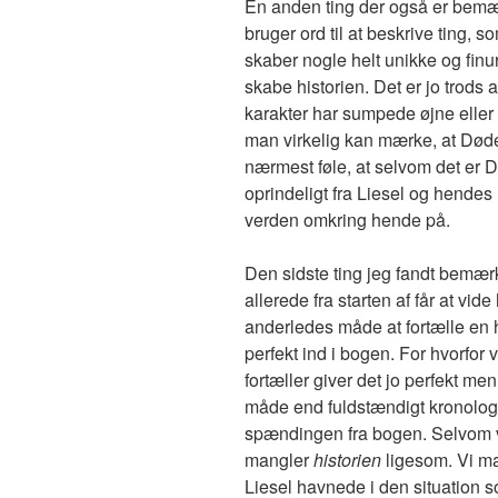
En anden ting der også er bemæ
bruger ord til at beskrive ting, s
skaber nogle helt unikke og finur
skabe historien. Det er jo trods a
karakter har sumpede øjne eller
man virkelig kan mærke, at Død
nærmest føle, at selvom det er 
oprindeligt fra Liesel og hendes 
verden omkring hende på.
Den sidste ting jeg fandt bemær
allerede fra starten af får at vid
anderledes måde at fortælle en hi
perfekt ind i bogen. For hvorfor
fortæller giver det jo perfekt me
måde end fuldstændigt kronologi
spændingen fra bogen. Selvom vi 
mangler
historien
ligesom. Vi man
Liesel havnede i den situation s