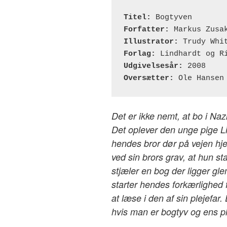
Titel:
Forfatter:
Illustrator:
Forlag:
Udgivelsesår:
Oversætter:
 Ole Hansen
Det er ikke nemt, at bo i Na
Det oplever den unge pige L
hendes bror dør på vejen hjem
ved sin brors grav, at hun st
stjæler en bog der ligger gle
starter hendes forkærlighed 
at læse i den af sin plejefar. 
hvis man er bogtyv og ens pl