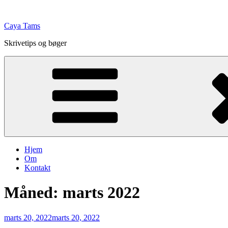
Videre
til
Caya Tams
indhold
Skrivetips og bøger
Hjem
Om
Kontakt
Måned:
marts 2022
Udgivet
marts 20, 2022
marts 20, 2022
den