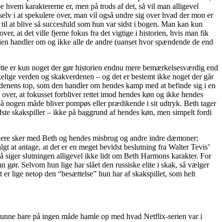
e hvem karaktererne er, men på trods af det, så vil man alligevel
g selv i at spekulere over, man vil også undre sig over hvad der mon er
til at blive så succesfuld som hun var sidst i bogen. Man kan kun
 at det ville fjerne fokus fra det vigtige i historien, hvis man fik
torien handler om og ikke alle de andre (uanset hvor spændende de end
dette er kun noget der gør historien endnu mere bemærkelsesværdig end
elige verden og skakverdenen – og det er bestemt ikke noget der går
verdenens top, som den handler om hendes kamp med at befinde sig i en
over, at fokusset forbliver rettet imod hendes køn og ikke hendes
og på nogen måde bliver pompøs eller prædikende i sit udtryk. Beth tager
dste skakspiller – ikke på baggrund af hendes køn, men simpelt fordi
r videre sker med Beth og hendes misbrug og andre indre dæmoner;
lgt at antage, at det er en meget bevidst beslutning fra Walter Tevis’
så siger slutningen alligevel ikke lidt om Beth Harmons karakter. For
 gør. Selvom hun lige har slået den russiske elite i skak, så vælger
et er lige netop den “besættelse” hun har af skakspillet, som helt
n kunne bare på ingen måde hamle op med hvad Netflix-serien var i