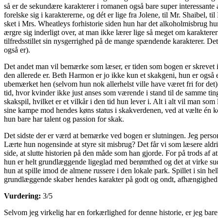
så er de sekundære karakterer i romanen også bare super interessante a
forelske sig i karaktererne, og dét er lige fra Jolene, til Mr. Shaibel,
sket i Mrs. Wheatleys forhistorie siden hun har det alkoholmisbrug hu
ærgre sig inderligt over, at man ikke lærer lige så meget om karaktere
tilfredsstillet sin nysgerrighed på de mange spændende karakterer. De
også er).
Det andet man vil bemærke som læser, er tiden som bogen er skrevet i
den allerede er. Beth Harmon er jo ikke kun et skakgeni, hun er også
ubemærket hen (selvom hun nok allerhelst ville have været fri for de
tid, hvor kvinder ikke just anses som værende i stand til de samme t
skakspil, hvilket er et vilkår i den tid hun lever i. Alt i alt vil man 
sine kampe mod hendes køns status i skakverdenen, ved at vælte én kon
hun bare har talent og passion for skak.
Det sidste der er værd at bemærke ved bogen er slutningen. Jeg person
Lærte hun nogensinde at styre sit misbrug? Det får vi som læsere aldrig 
side, at slutte historien på den måde som han gjorde. For på trods af 
hun er helt grundlæggende ligeglad med berømthed og det at virke succe
hun at spille imod de almene russere i den lokale park. Spillet i sin he
grundlæggende skaber hendes karakter på godt og ondt, afhængighed 
Vurdering:
3/5
Selvom jeg virkelig har en forkærlighed for denne historie, er jeg ba