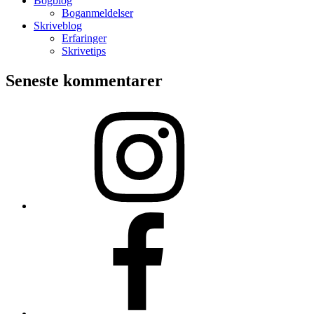
Bogblog
Boganmeldelser
Skriveblog
Erfaringer
Skrivetips
Seneste kommentarer
Min
Instagram
Min
Facebookside