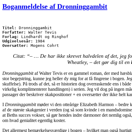
Boganmeldelse af Dronninggambit
Titel:
Forfatter:
Forlag:
Udgivelsesår:
Oversætter:
 Mogens Cohrt
Citat: “– … De har ikke skrevet halvdelen af det, jeg f
Wheatley, – det gør dig til en
Dronninggambit
af Walter Tevis er en gammel roman, der med hæsblæse
stor begejstring, kunne jeg heller dy mig for at få fingrene i bogen. 
skuffelse). På trods af det, så er historien dog overraskende ens i b
virkelig komplimenterer handlingen) i serien. Jeg vil dog på ingen 
passager der beskriver skakpositioner + en oversætter der ikke helt ka
I
Dronninggambit
møder vi den otteårige Elizabeth Harmon – bedre ken
af de største skakgenier i verden (og så som kvinde i en mandsdominer
at Beths succes vokser, så gør hendes indre dæmoner det nemlig også, 
om hvad genialitet egentlig koster.
Det allermest bemærkelsesværdige i bogen – hvilket man også hurtigt 