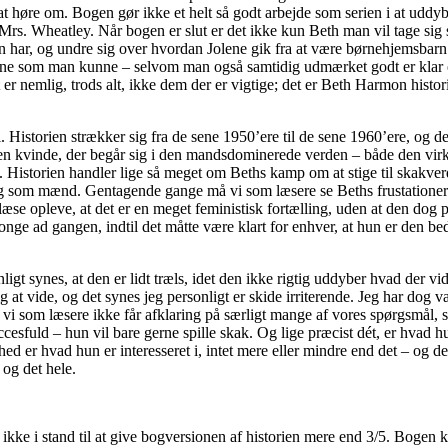
t høre om. Bogen gør ikke et helt så godt arbejde som serien i at uddyb
 til Mrs. Wheatley. Når bogen er slut er det ikke kun Beth man vil tage si
n har, og undre sig over hvordan Jolene gik fra at være børnehjemsbarn 
rne som man kunne – selvom man også samtidig udmærket godt er klar over,
t er nemlig, trods alt, ikke dem der er vigtige; det er Beth Harmon his
. Historien strækker sig fra de sene 1950’ere til de sene 1960’ere, og 
 en kvinde, der begår sig i den mandsdominerede verden – både den virk
t). Historien handler lige så meget om Beths kamp om at stige til skak
ing som mænd. Gentagende gange må vi som læsere se Beths frustationer 
som læse opleve, at det er en meget feministisk fortælling, uden at den d
ge ad gangen, indtil det måtte være klart for enhver, at hun er den be
ligt synes, at den er lidt træls, idet den ikke rigtig uddyber hvad de
at vide, og det synes jeg personligt er skide irriterende. Jeg har dog va
at vi som læsere ikke får afklaring på særligt mange af vores spørgsmål, 
sfuld – hun vil bare gerne spille skak. Og lige præcist dét, er hvad hun
lhed er hvad hun er interesseret i, intet mere eller mindre end det – og d
og det hele.
re ikke i stand til at give bogversionen af historien mere end 3/5. Boge