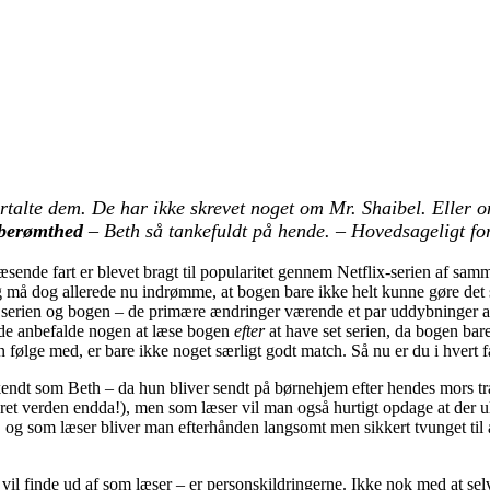
ortalte dem. De har ikke skrevet noget om Mr. Shaibel. Eller 
berømthed
– Beth så tankefuldt på hende. – Hovedsageligt for
nde fart er blevet bragt til popularitet gennem Netflix-serien af samme
Jeg må dog allerede nu indrømme, at bogen bare ikke helt kunne gøre det 
åde serien og bogen – de primære ændringer værende et par uddybninger 
måde anbefalde nogen at læse bogen
efter
at have set serien, da bogen bare
n følge med, er bare ikke noget særligt godt match. Så nu er du i hvert f
dt som Beth – da hun bliver sendt på børnehjem efter hendes mors tragi
et verden endda!), men som læser vil man også hurtigt opdage at der ul
og som læser bliver man efterhånden langsomt men sikkert tvunget til a
vil finde ud af som læser – er personskildringerne. Ikke nok med at se