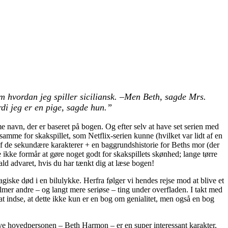
om hvordan jeg spiller siciliansk. –Men Beth, sagde Mrs.
di jeg er en pige, sagde hun.”
 navn, der er baseret på bogen. Og efter selv at have set serien med
samme for skakspillet, som Netflix-serien kunne (hvilket var lidt af en
af de sekundære karakterer + en baggrundshistorie for Beths mor (der
 ikke formår at gøre noget godt for skakspillets skønhed; lange tørre
ald advaret, hvis du har tænkt dig at læse bogen!
ske død i en bilulykke. Herfra følger vi hendes rejse mod at blive et
mer andre – og langt mere seriøse – ting under overfladen. I takt med
t indse, at dette ikke kun er en bog om genialitet, men også en bog
lve hovedpersonen – Beth Harmon – er en super interessant karakter,